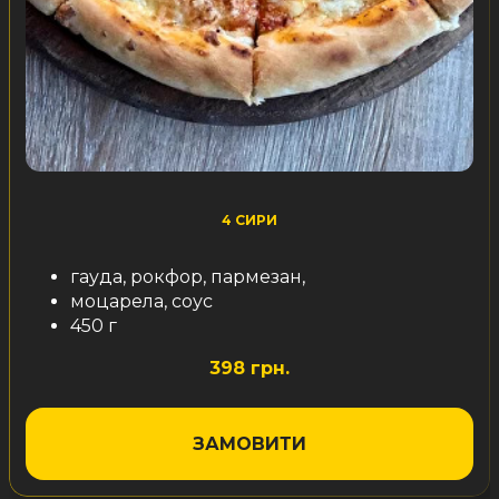
4 СИРИ
гауда, рокфор, пармезан,
моцарела, соус
450 г
398 грн.
ЗАМОВИТИ