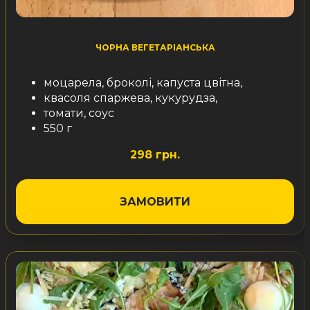
ЧОРНА ВЕГЕТАРІАНСЬКА
моцарела, броколі, капуста цвітна,
квасоля спаржева, кукурудза,
томати, соус
550 г
298 грн.
ЗАМОВИТИ