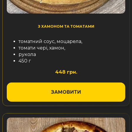
З ХАМОНОМ ТА ТОМАТАМИ
томатний соус, моцарела,
томати чері, хамон,
рукола
450 г
448 грн.
ЗАМОВИТИ