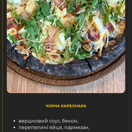
ЧОРНА КАРБОНАРА
вершковий соус, бекон,
перепелині яйця, пармезан,