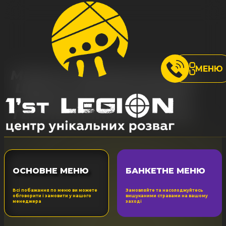
МЕНЮ
МЕНЮ РОЗВАЖАЛЬНОГО
ЦЕНТРУ ОБОЛОНСЬКИЙ
ПРОСПЕКТ, 21Б (МЕТРО
ГЕРОЇВ ДНІПРА) У КИЄВІ
ОСНОВНЕ МЕНЮ
БАНКЕТНЕ МЕНЮ
Всі побажання по меню ви можете
Замовляйте та насолоджуйтесь
обговорити і замовити у нашого
вишуканими стравами на вашому
менеджера
заході