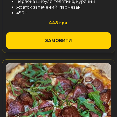
червона цибуля, телятина, курячий
жовток запечений, пармезан
450 г
448 грн.
ЗАМОВИТИ