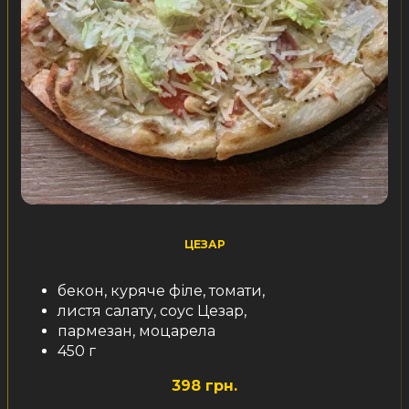
ЦЕЗАР
бекон, куряче філе, томати,
листя салату, соус Цезар,
пармезан, моцарела
450 г
398 грн.