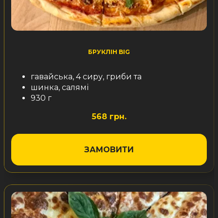
БРУКЛІН BIG
гавайська, 4 сиру, гриби та
шинка, салямі
930 г
568 грн.
ЗАМОВИТИ