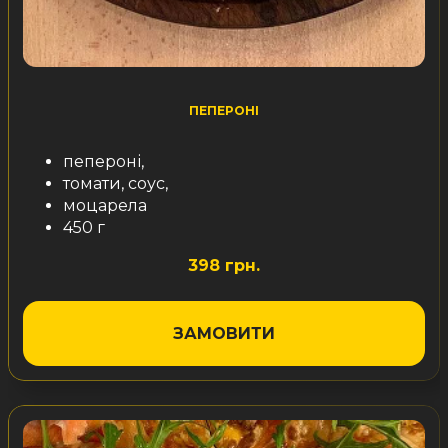
ПЕПЕРОНІ
пепероні,
томати, соус,
моцарела
450 г
398 грн.
ЗАМОВИТИ