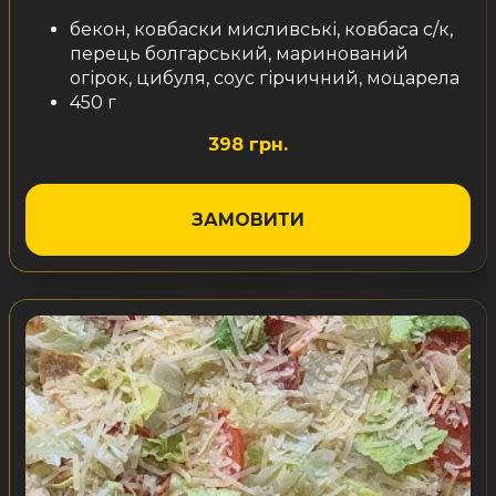
бекон, ковбаски мисливські, ковбаса с/к,
перець болгарський, маринований
огірок, цибуля, соус гірчичний, моцарела
450 г
398 грн.
ЗАМОВИТИ