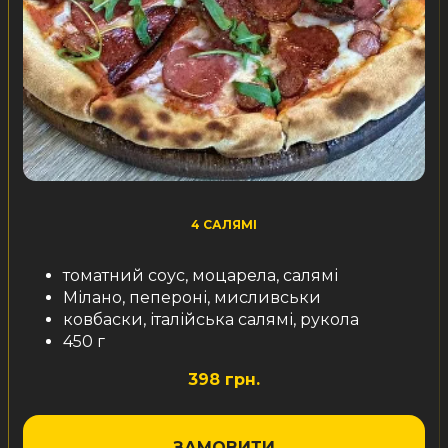
4 САЛЯМІ
томатний соус, моцарела, салямі
Мілано, пепероні, мисливськи
ковбаски, італійська салямі, рукола
450 г
398 грн.
ЗАМОВИТИ