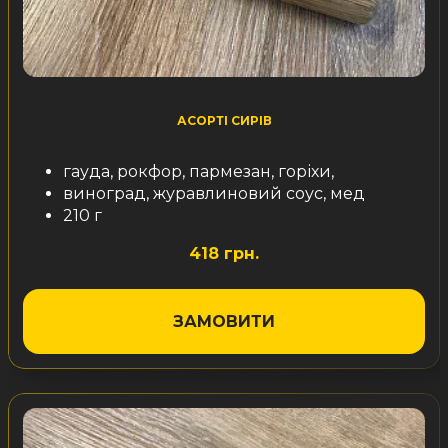
АСОРТІ СИРІВ
гауда, рокфор, пармезан, горіхи,
виноград, журавлиновий соус, мед
210 г
418 грн.
ЗАМОВИТИ