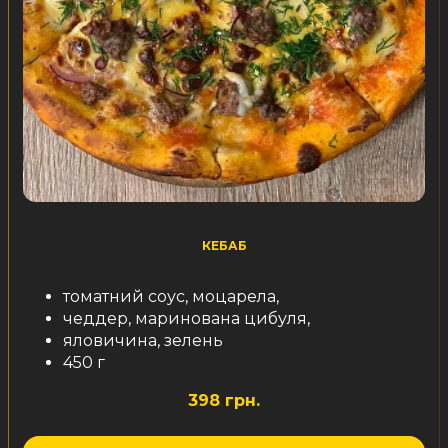
КЕБАБ
томатний соус, моцарела,
чеддер, маринована цибуля,
яловичина, зелень
450 г
398 грн.