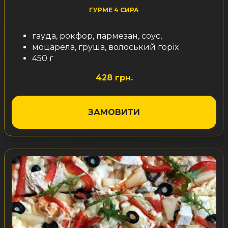
ГУРМЕ 4 СИРА
гауда, рокфор, пармезан, соус,
моцарела, груша, волоський горіх
450 г
428 грн.
ЗАМОВИТИ