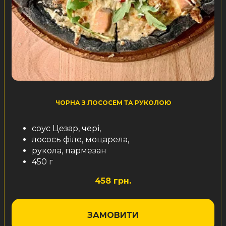
ЧОРНА З ЛОСОСЕМ ТА РУКОЛОЮ
соус Цезар, чері,
лосось філе, моцарела,
рукола, пармезан
450 г
458 грн.
ЗАМОВИТИ