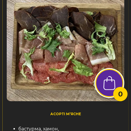
0
АСОРТІ М’ЯСНЕ
бастурма, хамон,