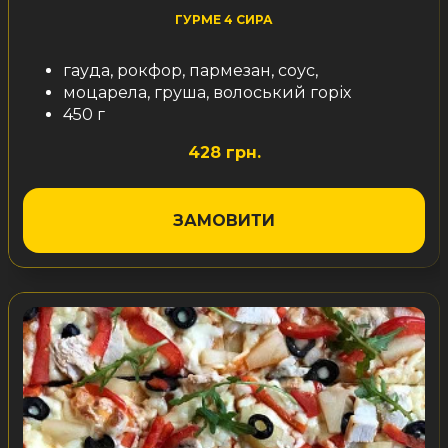
ГУРМЕ 4 СИРА
гауда, рокфор, пармезан, соус,
моцарела, груша, волоський горіх
450 г
428 грн.
ЗАМОВИТИ