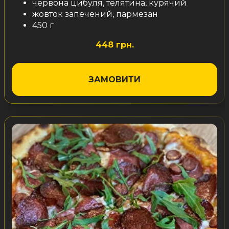
червона цибуля, телятина, курячий
жовток запечений, пармезан
450 г
448 грн.
ЗАМОВИТИ