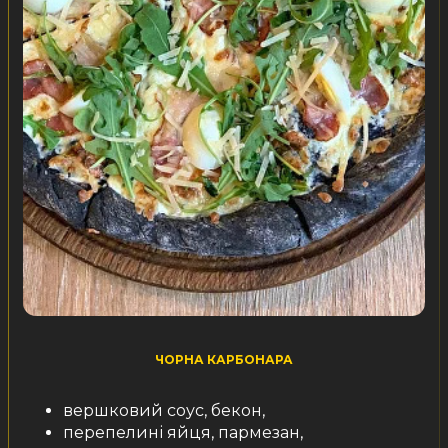
ЧОРНА КАРБОНАРА
вершковий соус, бекон,
перепелині яйця, пармезан,