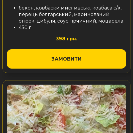
бекон, ковбаски мисливські, ковбаса с/к,
перець болгарський, маринований
огірок, цибуля, соус гірчичний, моцарела
450 г
398 грн.
ЗАМОВИТИ