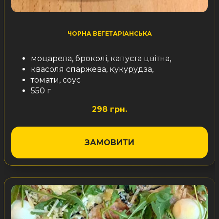
ЧОРНА ВЕГЕТАРІАНСЬКА
моцарела, броколі, капуста цвітна,
квасоля спаржева, кукурудза,
томати, соус
550 г
298 грн.
ЗАМОВИТИ