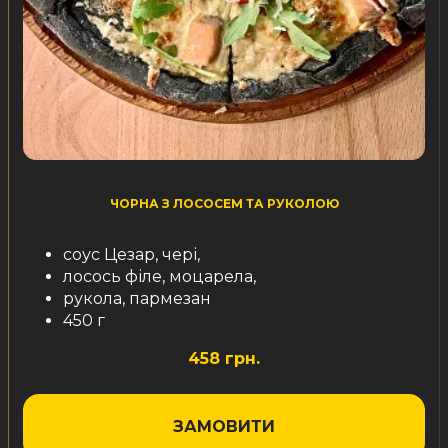
ЧОРНА З ЛОСОСЕМ ТА РУКОЛОЮ
соус Цезар, чері,
лосось філе, моцарела,
рукола, пармезан
450 г
458 грн.
ЗАМОВИТИ