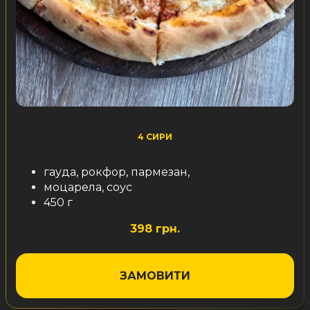
4 СИРИ
гауда, рокфор, пармезан,
моцарела, соус
450 г
398 грн.
ЗАМОВИТИ