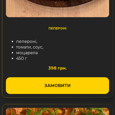
ПЕПЕРОНІ
пепероні,
томати, соус,
моцарела
450 г
398 грн.
ЗАМОВИТИ