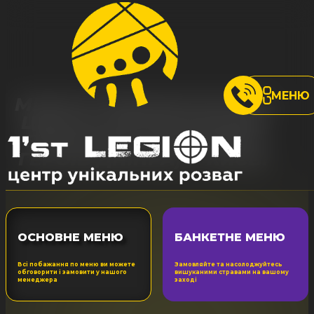
МЕНЮ
МЕНЮ РОЗВАЖАЛЬНОГО
ЦЕНТРУ ОБОЛОНСЬКИЙ
ПРОСПЕКТ, 21Б (МЕТРО
ГЕРОЇВ ДНІПРА) У КИЄВІ
ОСНОВНЕ МЕНЮ
БАНКЕТНЕ МЕНЮ
Всі побажання по меню ви можете
Замовляйте та насолоджуйтесь
обговорити і замовити у нашого
вишуканими стравами на вашому
менеджера
заході