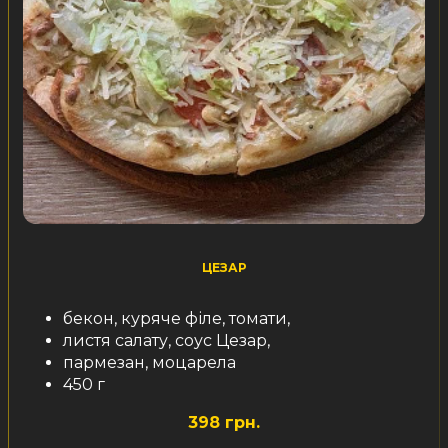
ЦЕЗАР
бекон, куряче філе, томати,
листя салату, соус Цезар,
пармезан, моцарела
450 г
398 грн.