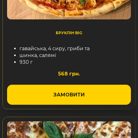
БРУКЛІН BIG
гавайська, 4 сиру, гриби та
шинка, салямі
930 г
568 грн.
ЗАМОВИТИ