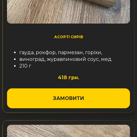
АСОРТІ СИРІВ
гауда, рокфор, пармезан, горіхи,
виноград, журавлиновий соус, мед
210 г
418 грн.
ЗАМОВИТИ