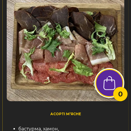
0
АСОРТІ М’ЯСНЕ
бастурма, хамон,