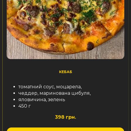
КЕБАБ
томатний соус, моцарела,
чеддер, маринована цибуля,
яловичина, зелень
450 г
398 грн.