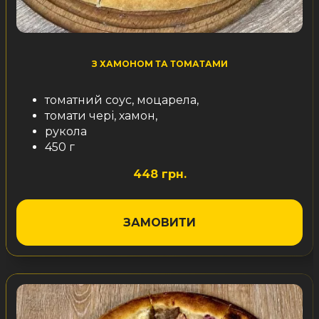
З ХАМОНОМ ТА ТОМАТАМИ
томатний соус, моцарела,
томати чері, хамон,
рукола
450 г
448 грн.
ЗАМОВИТИ