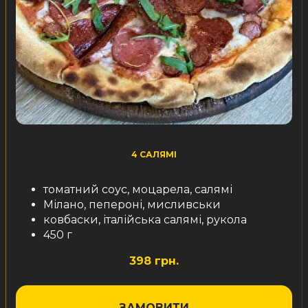
4 САЛЯМІ
томатний соус, моцарела, салямі
Мілано, пепероні, мисливськи
ковбаски, італійська салямі, рукола
450 г
398 грн.
ЗАМОВИТИ