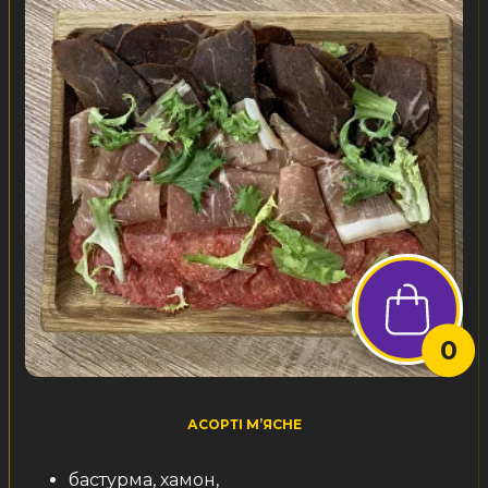
0
АСОРТІ М’ЯСНЕ
бастурма, хамон,