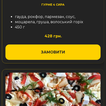
ГУРМЕ 4 СИРА
гауда, рокфор, пармезан, соус,
моцарела, груша, волоський горіх
450 г
428 грн.
ЗАМОВИТИ