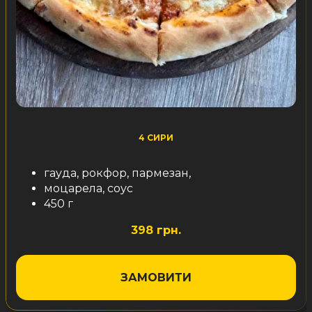
4 СИРИ
гауда, рокфор, пармезан,
моцарела, соус
450 г
398 грн.
ЗАМОВИТИ