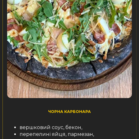
ЧОРНА КАРБОНАРА
вершковий соус, бекон,
перепелині яйця, пармезан,