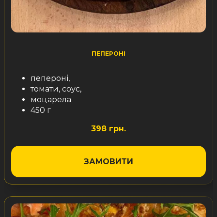
ПЕПЕРОНІ
пепероні,
томати, соус,
моцарела
450 г
398 грн.
ЗАМОВИТИ