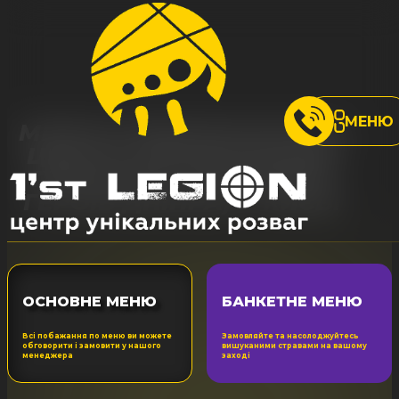
МЕНЮ
МЕНЮ РОЗВАЖАЛЬНОГО
ЦЕНТРУ ОБОЛОНСЬКИЙ
ПРОСПЕКТ, 21Б (МЕТРО
ГЕРОЇВ ДНІПРА) У КИЄВІ
ОСНОВНЕ МЕНЮ
БАНКЕТНЕ МЕНЮ
Всі побажання по меню ви можете
Замовляйте та насолоджуйтесь
обговорити і замовити у нашого
вишуканими стравами на вашому
менеджера
заході