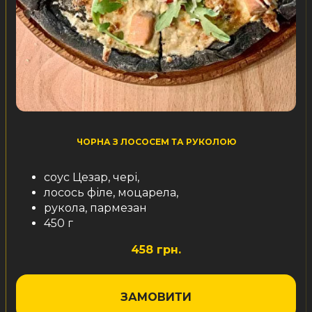
ЧОРНА З ЛОСОСЕМ ТА РУКОЛОЮ
соус Цезар, чері,
лосось філе, моцарела,
рукола, пармезан
450 г
458 грн.
ЗАМОВИТИ