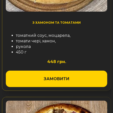
З ХАМОНОМ ТА ТОМАТАМИ
томатний соус, моцарела,
томати чері, хамон,
рукола
450 г
448 грн.
ЗАМОВИТИ