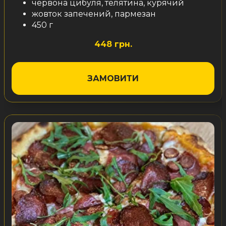
червона цибуля, телятина, курячий
жовток запечений, пармезан
450 г
448 грн.
ЗАМОВИТИ