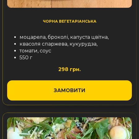
ЧОРНА ВЕГЕТАРІАНСЬКА
моцарела, броколі, капуста цвітна,
квасоля спаржева, кукурудза,
томати, соус
550 г
298 грн.
ЗАМОВИТИ