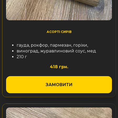
АСОРТІ СИРІВ
гауда, рокфор, пармезан, горіхи,
виноград, журавлиновий соус, мед
210 г
418 грн.
ЗАМОВИТИ