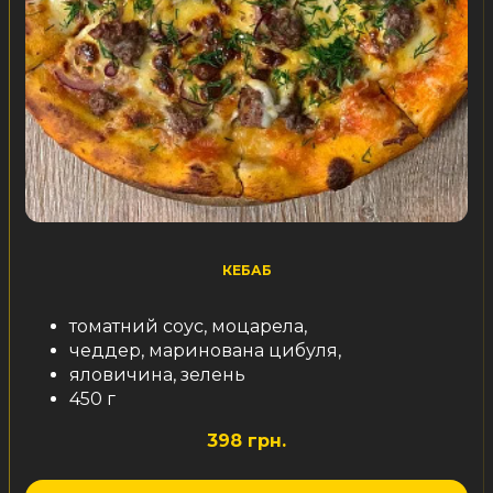
КЕБАБ
томатний соус, моцарела,
чеддер, маринована цибуля,
яловичина, зелень
450 г
398 грн.