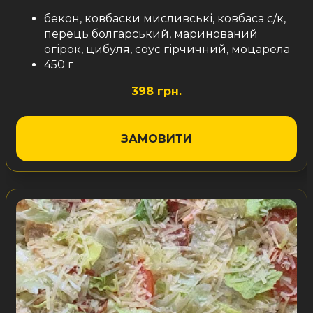
бекон, ковбаски мисливські, ковбаса с/к,
перець болгарський, маринований
огірок, цибуля, соус гірчичний, моцарела
450 г
398 грн.
ЗАМОВИТИ