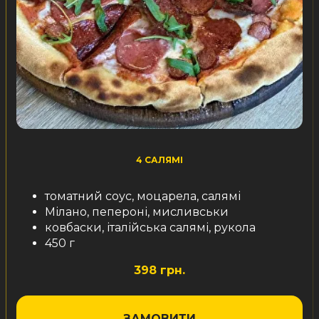
4 САЛЯМІ
томатний соус, моцарела, салямі
Мілано, пепероні, мисливськи
ковбаски, італійська салямі, рукола
450 г
398 грн.
ЗАМОВИТИ