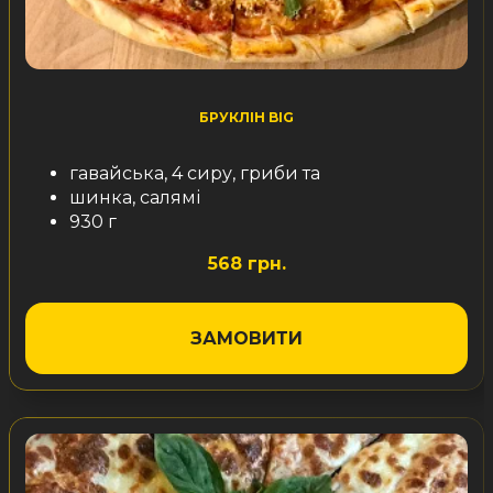
БРУКЛІН BIG
гавайська, 4 сиру, гриби та
шинка, салямі
930 г
568 грн.
ЗАМОВИТИ