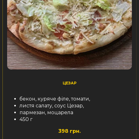
ЦЕЗАР
бекон, куряче філе, томати,
листя салату, соус Цезар,
пармезан, моцарела
450 г
398 грн.