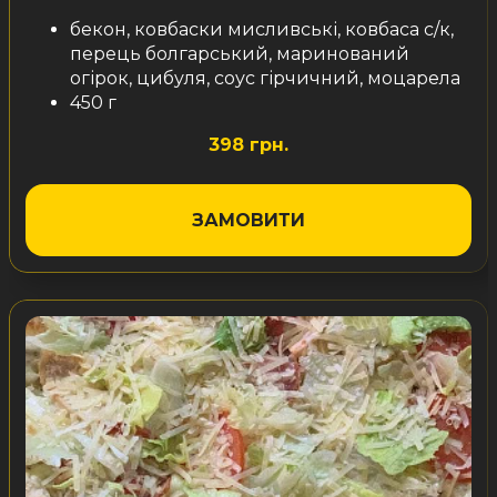
бекон, ковбаски мисливські, ковбаса с/к,
перець болгарський, маринований
огірок, цибуля, соус гірчичний, моцарела
450 г
398 грн.
ЗАМОВИТИ