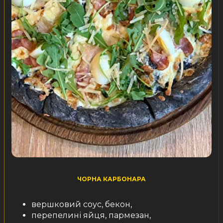
ЧОРНА КАРБОНАРА
вершковий соус, бекон,
перепелині яйця, пармезан,