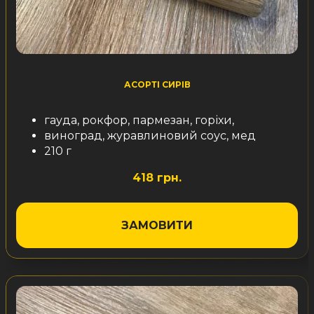
АСОРТІ СИРІВ
гауда, рокфор, пармезан, горіхи,
виноград, журавлиновий соус, мед
210 г
418 грн.
ЗАМОВИТИ