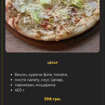
ЦЕЗАР
бекон, куряче філе, томати,
листя салату, соус Цезар,
пармезан, моцарела
450 г
398 грн.