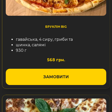
БРУКЛІН BIG
гавайська, 4 сиру, гриби та
шинка, салямі
930 г
568 грн.
ЗАМОВИТИ