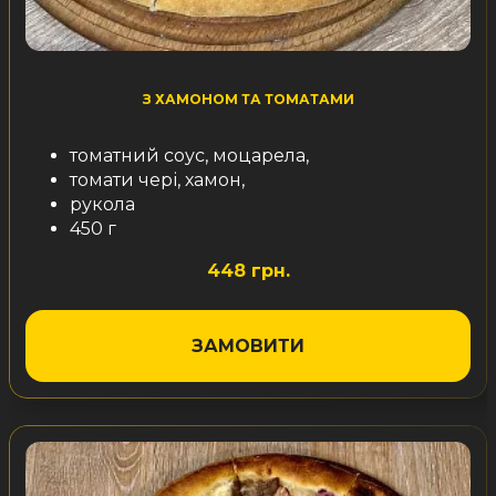
З ХАМОНОМ ТА ТОМАТАМИ
томатний соус, моцарела,
томати чері, хамон,
рукола
450 г
448 грн.
ЗАМОВИТИ