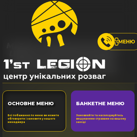
МЕНЮ
МЕНЮ РОЗВАЖАЛЬНОГО
ЦЕНТРУ ОБОЛОНСЬКИЙ
ПРОСПЕКТ, 21Б (МЕТРО
ГЕРОЇВ ДНІПРА) У КИЄВІ
ОСНОВНЕ МЕНЮ
БАНКЕТНЕ МЕНЮ
Всі побажання по меню ви можете
Замовляйте та насолоджуйтесь
обговорити і замовити у нашого
вишуканими стравами на вашому
менеджера
заході