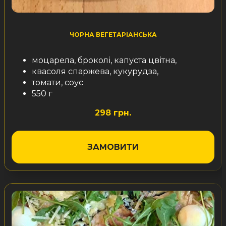
ЧОРНА ВЕГЕТАРІАНСЬКА
моцарела, броколі, капуста цвітна,
квасоля спаржева, кукурудза,
томати, соус
550 г
298 грн.
ЗАМОВИТИ