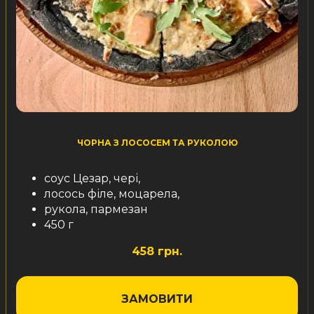
ЧОРНА З ЛОСОСЕМ ТА РУКОЛОЮ
соус Цезар, чері,
лосось філе, моцарела,
рукола, пармезан
450 г
458 грн.
ЗАМОВИТИ