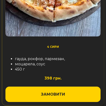
4 СИРИ
гауда, рокфор, пармезан,
моцарела, соус
450 г
398 грн.
ЗАМОВИТИ