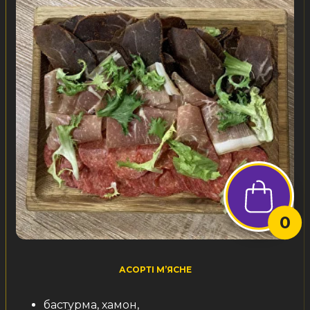
0
АСОРТІ М’ЯСНЕ
бастурма, хамон,