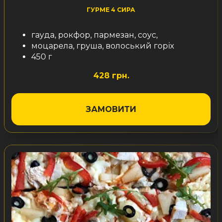
ГУРМЕ 4 СИРА
гауда, рокфор, пармезан, соус,
моцарела, груша, волоський горіх
450 г
428 грн.
ЗАМОВИТИ