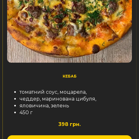
КЕБАБ
томатний соус, моцарела,
чеддер, маринована цибуля,
яловичина, зелень
450 г
398 грн.