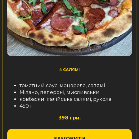
4 САЛЯМІ
томатний соус, моцарела, салямі
Мілано, пепероні, мисливськи
ковбаски, італійська салямі, рукола
450 г
398 грн.
ЗАМОВИТИ