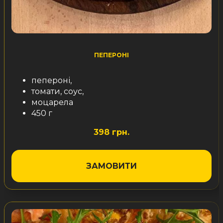
ПЕПЕРОНІ
пепероні,
томати, соус,
моцарела
450 г
398 грн.
ЗАМОВИТИ